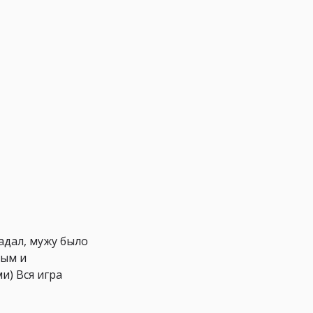
адал, мужу было
ным и
и) Вся игра