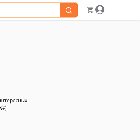
 интересных
🤪)