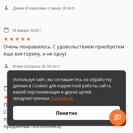
Данил
(6 взрослых старше 20 лет)
18 января 2025 г.
Очень понравилось. С удовольствием приобретем
еще викторину, и не одну)
Юлия
(4 игрока 20-50 лет)
Используя сайт, вы соглашаетесь на обработку
данных в Cookies для корректной работы сайта,
13 января 2025 г.
вашей персонализации и других целей,
предусмотренных
Политикой
.
Прекрасная викторина к новогодним посиделкам.
Смеялись, были все участливы и радостны в самом
Понятно
процессе. Спасибо за очередную игру. Ваши
преданные поклонники)