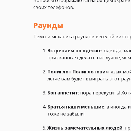
Вопросы отображаются на общем экране (
своих телефонов.
Раунды
Темы и механика раундов весёлой виктор
Встречаем по одёжке
: одежда, м
призванные сделать нас лучше, чем 
Полиглот Полиглотович
: язык мо
легче вам будет выиграть этот раун
Бон аппетит
: пора перекусить! Хо
Братья наши меньшие
: а иногда
тоже не забыли!
Жизнь замечательных людей
: п