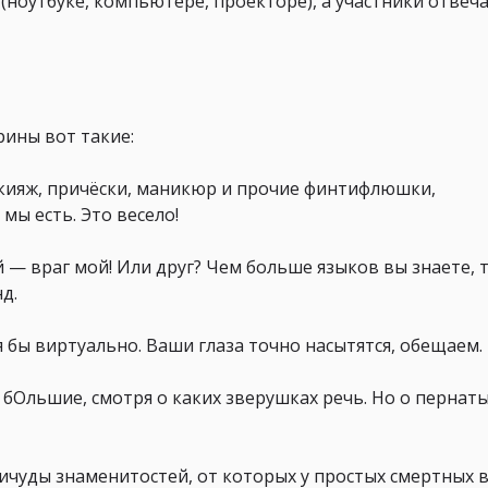
ноутбуке, компьютере, проекторе), а участники отвеч
ины вот такие:
акияж, причёски, маникюр и прочие финтифлюшки,
мы есть. Это весело!
й — враг мой! Или друг? Чем больше языков вы знаете, 
д.
тя бы виртуально. Ваши глаза точно насытятся, обещаем.
 и бОльшие, смотря о каких зверушках речь. Но о пернат
ричуды знаменитостей, от которых у простых смертных 