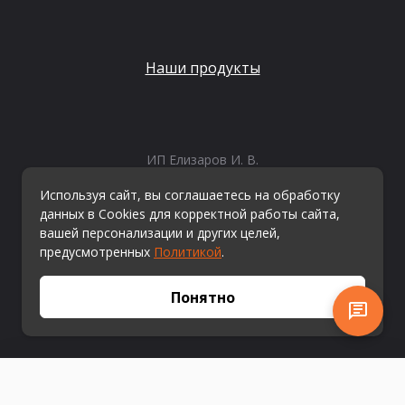
Наши продукты
ИП Елизаров И. В.
ИНН: 667479262574
Используя сайт, вы соглашаетесь на обработку
ОГРНИП: 315665800057162
данных в Cookies для корректной работы сайта,
Эл. почта:
info@kvestiks.ru
вашей персонализации и других целей,
предусмотренных
Политикой
.
© Квестикс, 2026
Понятно
Купить сейчас
В корзину