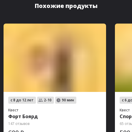
Похожие продукты
с 8 до 12 лет
с 6 д
2-10
90 мин
Квест
Квест
Форт Боярд
Спор
147 отзывов
65 отз