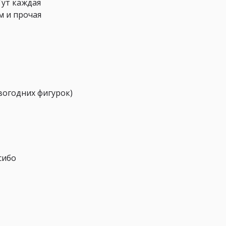
Тут каждая
м и прочая
вогодних фигурок)
сибо