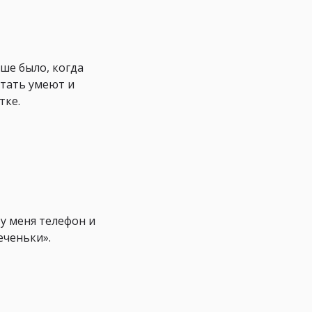
ше было, когда
итать умеют и
тке.
 у меня телефон и
еченьки».