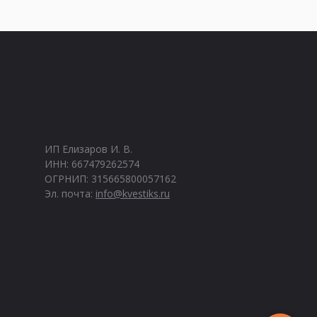
ИП Елизаров И. В.
ИНН: 667479262574
ОГРНИП: 315665800057162
Эл. почта:
info@kvestiks.ru