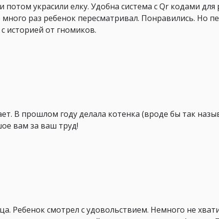
потом украсили елку. Удобна система с Qr кодами для 
е много раз ребенок пересматривал. Понравились. Но п
с историей от гномиков.
ает. В прошлом году делала котенка (вроде бы так назыв
шое вам за ваш труд!
ца. Ребенок смотрел с удовольствием. Немного не хват