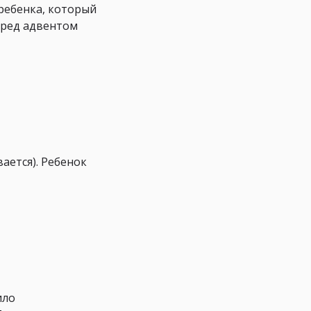
ребенка, который
еред адвентом
ается). Ребенок
ило