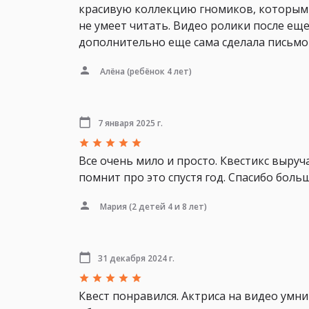
красивую коллекцию гномиков, которыми 
не умеет читать. Видео ролики после ещ
дополнительно еще сама сделала письмо 
Алёна
(ребёнок 4 лет)
7 января 2025 г.
Все очень мило и просто. Квестикс выруч
помнит про это спустя год. Спасибо боль
Мария
(2 детей 4 и 8 лет)
31 декабря 2024 г.
Квест понравился. Актриса на видео умни