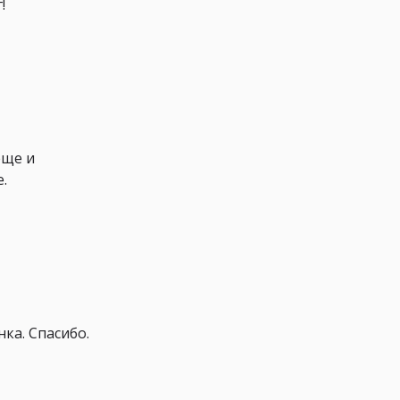
!
еще и
.
ка. Спасибо.