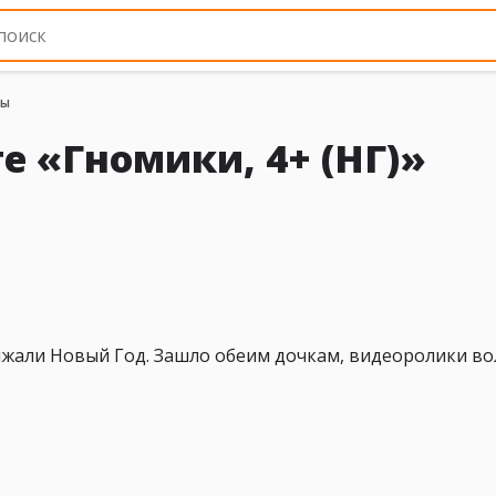
вы
е «Гномики, 4+ (НГ)»
ижали Новый Год. Зашло обеим дочкам, видеоролики в