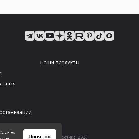
Наши продукты
и
альных
 организации
Cookies
Понятно
© Квестикс, 2026
угих