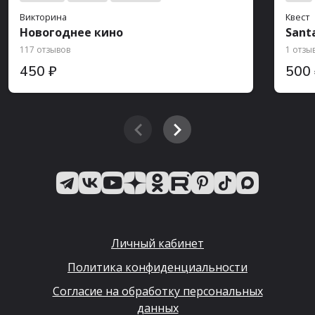
Викторина
Квест
Новогоднее кино
Sant
117 отзывов
1 отзы
450 ₽
500
Личный кабинет
Политика конфиденциальности
Согласие на обработку персональных
данных