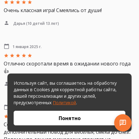
Очень классная игра! Смеялись от души!
Дарья
(10 детей 13 лет)
1 января 2025 г.
Отлично скоротали время в ожидании нового года
👍
Используя сайт, вы соглашаетесь на обработку
Анастасия
(4 игрока от 9 до 38 лет)
данных в Cookies для корректной работы сайта,
вашей персонализации и других целей,
предусмотренных
Политикой
.
31 декабря 2024 г.
Понятно
Собраться компанией без повода это
дополнительный повод для веселья, смеха до слез..