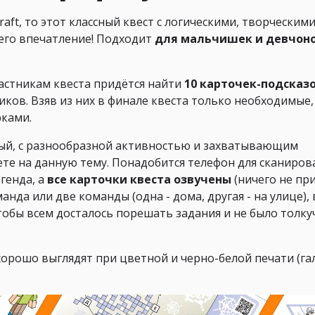
aft, то этот классный квест с логическими, творческими
его впечатление! Подходит
для мальчишек и девчон
астникам квеста придётся найти
10 карточек-подсказ
биков. Взяв из них в финале квеста только необходимые,
рками.
нный, с разнообразной активностью и захватывающим
те на данную тему. Понадобится телефон для сканиров
егенда, а
все карточки квеста озвучены
(ничего не пр
анда или две команды (одна - дома, другая - на улице), 
чтобы всем досталось порешать задания и не было толку
хорошо выглядят при цветной и черно-белой печати (г