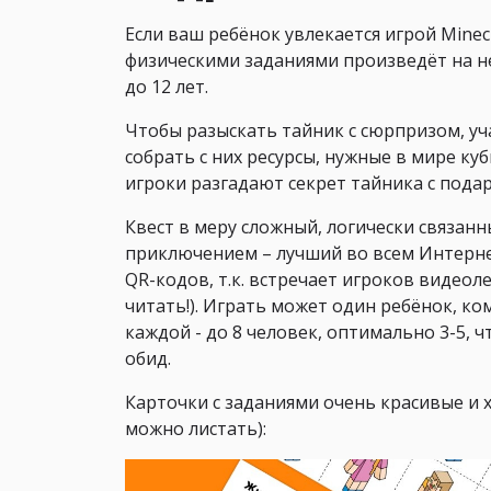
Если ваш ребёнок увлекается игрой Minecr
физическими заданиями произведёт на н
до 12 лет.
Чтобы разыскать тайник с сюрпризом, уч
собрать с них ресурсы, нужные в мире ку
игроки разгадают секрет тайника с пода
Квест в меру сложный, логически связа
приключением – лучший во всем Интерне
QR-кодов, т.к. встречает игроков видеол
читать!). Играть может один ребёнок, ком
каждой - до 8 человек, оптимально 3-5, 
обид.
Карточки с заданиями очень красивые и 
можно листать):