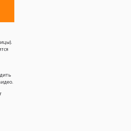
ицы).
ится
одить
видео.
т