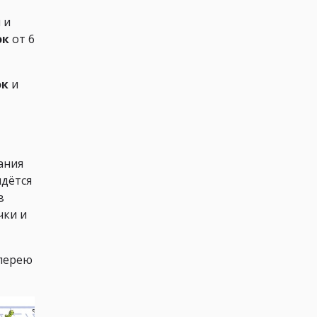
 и
ок
от 6
ок
и
ания
идётся
в
чки и
алерею