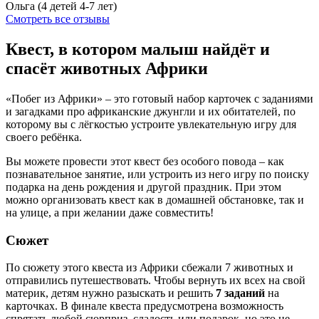
Ольга
(4 детей 4-7 лет)
Смотреть все отзывы
Квест, в котором малыш найдёт и
спасёт животных Африки
«Побег из Африки» – это готовый набор карточек с заданиями
и загадками про африканские джунгли и их обитателей, по
которому вы с лёгкостью устроите увлекательную игру для
своего ребёнка.
Вы можете провести этот квест без особого повода – как
познавательное занятие, или устроить из него игру по поиску
подарка на день рождения и другой праздник. При этом
можно организовать квест как в домашней обстановке, так и
на улице, а при желании даже совместить!
Сюжет
По сюжету этого квеста из Африки сбежали 7 животных и
отправились путешествовать. Чтобы вернуть их всех на свой
материк, детям нужно разыскать и решить
7 заданий
на
карточках. В финале квеста предусмотрена возможность
спрятать любой сюрприз, сладость или подарок, но это не