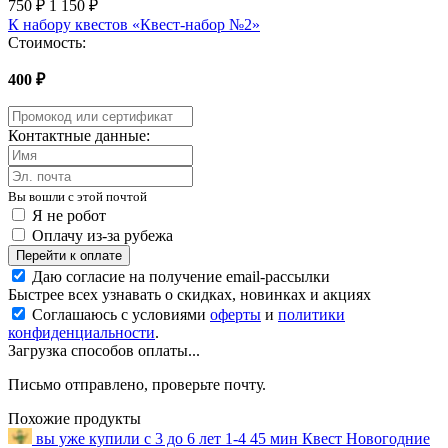
750 ₽
1 150 ₽
К набору квестов «Квест-набор №2»
Стоимость:
400 ₽
Контактные данные:
Вы вошли с этой почтой
Я не робот
Оплачу из-за рубежа
Перейти к оплате
Даю согласие на получение email-рассылки
Быстрее всех узнавать о скидках, новинках и акциях
Соглашаюсь с условиями
оферты
и
политики
конфиденциальности
.
Загрузка способов оплаты...
Письмо отправлено, проверьте почту.
Похожие продукты
вы уже купили
с 3 до 6 лет
1-4
45 мин
Квест
Новогодние