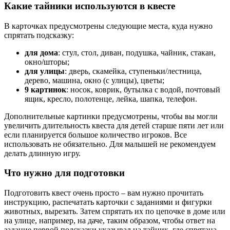
Какие тайники используются в квесте
В карточках предусмотрены следующие места, куда нужно
спрятать подсказку:
для дома
: стул, стол, диван, подушка, чайник, стакан,
окно/шторы;
для улицы
: дверь, скамейка, ступеньки/лестница,
дерево, машина, окно (с улицы), цветы;
9 картинок
: носок, коврик, бутылка с водой, почтовый
ящик, кресло, полотенце, лейка, шапка, телефон.
Дополнительные картинки предусмотрены, чтобы вы могли
увеличить длительность квеста для детей старше пяти лет или
если планируется большое количество игроков. Все
использовать не обязательно. Для малышей не рекомендуем
делать длинную игру.
Что нужно для подготовки
Подготовить квест очень просто – вам нужно прочитать
инструкцию, распечатать карточки с заданиями и фигурки
животных, вырезать. Затем спрятать их по цепочке в доме или
на улице, например, на даче, таким образом, чтобы ответ на
задание первой подсказки указывал на тайник, где спрятана