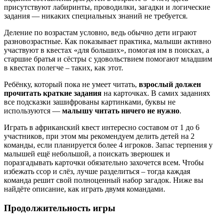
присутствуют лабиринты, проводилки, загадки и логические
задания — никаких специальных знаний не требуется.
Деление по возрастам условно, ведь обычно дети играют
разновозрастные. Как показывает практика, малыши активно
участвуют в квестах «для больших», помогая им в поисках, а
старшие братья и сёстры с удовольствием помогают младшим
в квестах полегче – таких, как этот.
Ребёнку, который пока не умеет читать,
взрослый должен
прочитать краткие задания
на карточках. В самих заданиях
все подсказки зашифрованы картинками, буквы не
используются —
малышу читать ничего не нужно
.
Играть в африканский квест интересно составом от 1 до 6
участников, при этом мы рекомендуем делить детей на 2
команды, если планируется более 4 игроков. Запас терпения у
малышей ещё небольшой, а поискать зверюшек и
поразгадывать карточки обязательно захочется всем. Чтобы
избежать ссор и слёз, лучше разделиться – тогда каждая
команда решит свой полноценный набор загадок. Ниже вы
найдёте описание, как играть двумя командами.
Продолжительность игры