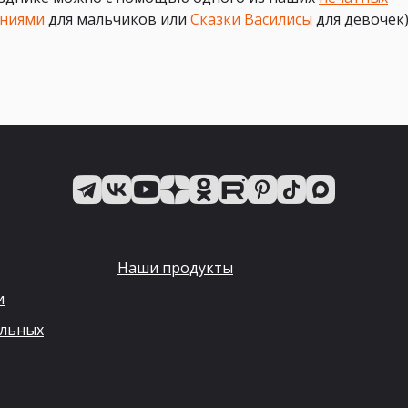
ениями
для мальчиков или
Сказки Василисы
для девочек)
Наши продукты
и
альных