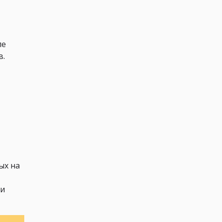
ле
в.
ых на
ли