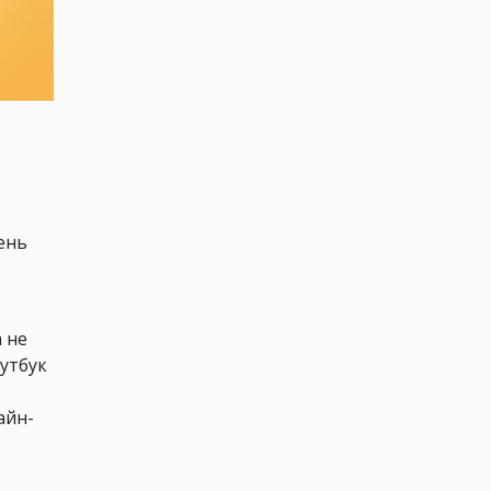
ень
 не
оутбук
айн-