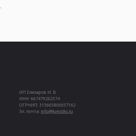
.
ИП Елизаров И. В.
ИНН: 667479262574
ОГРНИП: 315665800057162
Эл. почта:
info@kvestiks.ru