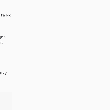
ть их
их.
 в
ику