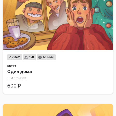
с 7 лет
1-8
60 мин
Квест
Один дома
110 отзывов
600 ₽