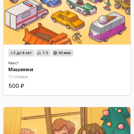
с 5 до 8 лет
1-5
60 мин
Квест
Машинки
17 отзывов
500 ₽