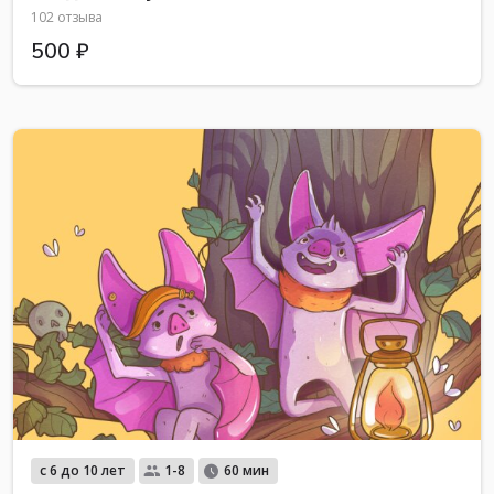
102 отзыва
500 ₽
с 6 до 10 лет
1-8
60 мин