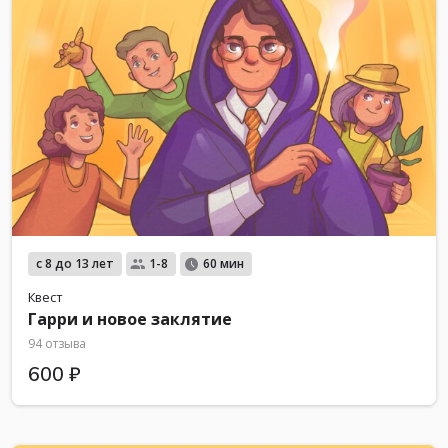
с 8 до 13 лет
1-8
60 мин
Квест
Гарри и новое заклятие
94 отзыва
600 ₽