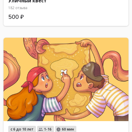
Уличный квест
182 отзыва
500 ₽
с 6 до 10 лет
1-16
60 мин