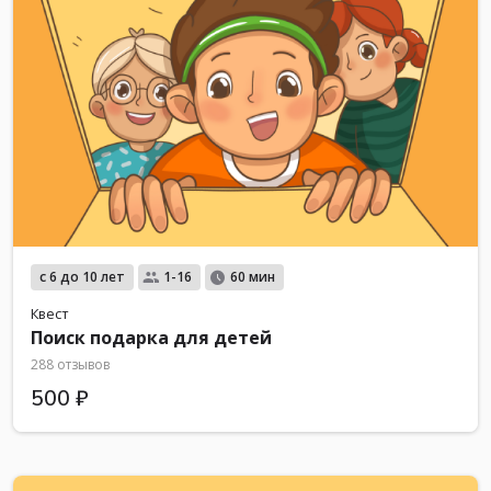
с 6 до 10 лет
1-16
60 мин
Квест
Поиск подарка для детей
288 отзывов
500 ₽