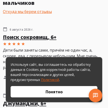
мальчиков
Откуда мы берем отзывы
6 августа 2026 г.
Поиск сокровищ, 6+
Дети были заняты сами, причём не один час, а,
скорее, два, с перерывом небольшим. Мне очень
нравятся задания — они разнообразные. Причём в
Используя сайт, вы соглашаетесь на обработку
разных квестах не пересекаются.
данных в Cookies для корректной работы сайта,
вашей персонализации и других целей,
Екатерина
(3 детей 7-10 лет)
предусмотренных
Политикой
.
Понятно
5 августа 2026 г.
Джуманджи, 6+