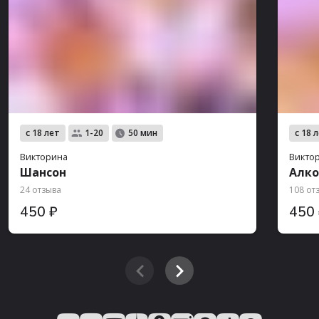
с 18 лет
с 18 
1-20
50 мин
Викторина
Викто
Шансон
Алко
24 отзыва
108 от
450 ₽
450