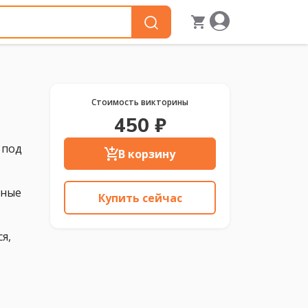
Стоимость викторины
450 ₽
 под
В корзину
шные
Купить сейчас
я,