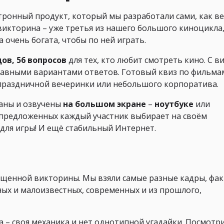
ронный продукт, который мы разработали сами, как в
викторина – уже третья из нашего большого киноцикла
 очень богата, чтобы по ней играть.
дов, 56 вопросов
для тех, кто любит смотреть кино. С в
авными вариантами ответов. Готовый квиз по фильма
, праздничной вечеринки или небольшого корпоратива.
аны и озвучены
на большом экране
–
ноутбуке
или
 предложенных каждый участник выбирает на своём
 для игры! И ещё стабильный Интернет.
ыщенной викторины. Мы взяли самые разные кадры, фак
ых и малоизвестных, современных и из прошлого,
а – своя механика и нет однотипной угадайки. Посмотр