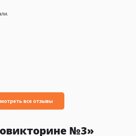
али.
мотреть все отзывы
новикторине №3»