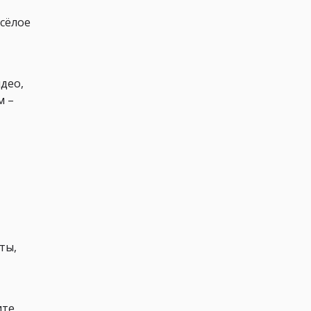
есёлое
,
идео,
м –
ты,
ите