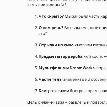
темы викторины №3:
Что скрыто?
Мы закрыли часть кар
О ком речь?
Вот вам смешные опис
это?
Отрывки из кино
: смотрим кусоч
Предметы гардероба
: чей костю
Мультфильмы DreamWorks
: пора
Части тела
: знаменитые и особенн
Блиц
: отвечаем быстро – время на
Цель онлайн-квиза – развлечь и повеселит