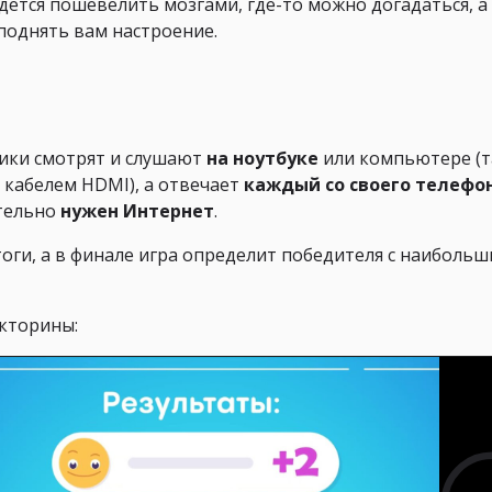
дётся пошевелить мозгами, где-то можно догадаться, а
поднять вам настроение.
ники смотрят и слушают
на ноутбуке
или компьютере (
 кабелем HDMI), а отвечает
каждый со своего телефо
ательно
нужен Интернет
.
оги, а в финале игра определит победителя с наиболь
кторины: