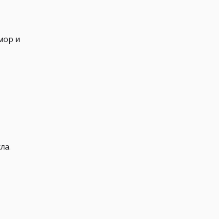
мор и
ла.