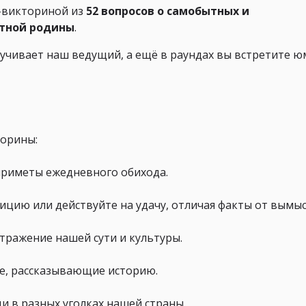
-викториной из
52 вопросов о самобытных и
ятной родины
.
учивает наш ведущий, а ещё в раундах вы встретите ю
торины:
приметы ежедневного обихода.
ицию или действуйте на удачу, отличая факты от вымыс
 отражение нашей сути и культуры.
ые, рассказывающие историю.
и в разных уголках нашей страны.