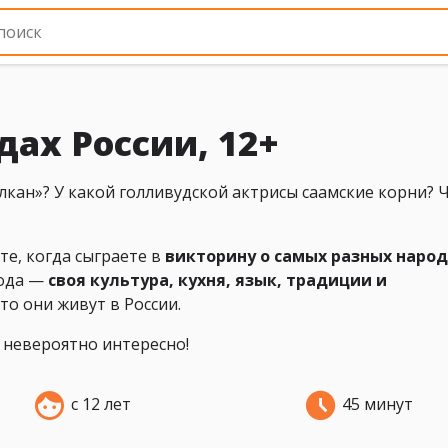
дах России, 12+
лкан»? У какой голливудской актрисы саамские корни? 
те, когда сыграете в
викторину о самых разных наро
рода —
своя культура, кухня, язык, традиции и
что они живут в России.
, невероятно интересно!
с 12 лет
45 минут