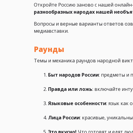
Откройте Россию заново с нашей онлайн
разнообразных народах нашей необъ
Вопросы и верные варианты ответов озв
медиавставки.
Раунды
Темы и механика раундов народной вик
Быт народов России
: предметы и 
Правда или ложь
: включайте инту
Языковые особенности
: язык как
Лица России
: красивые, уникальн
Это вкусно!
Что готовят и едят люд