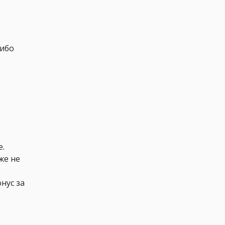
сибо
е.
же не
нус за