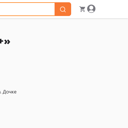
+»
. Дочке