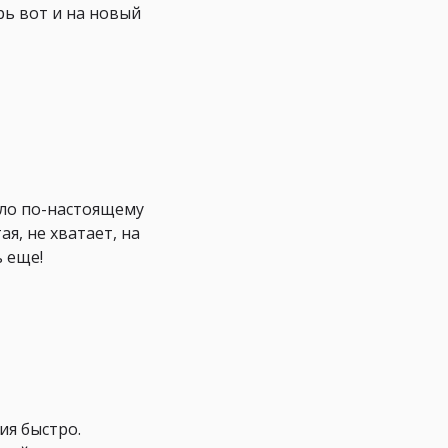
рь вот и на новый
ыло по-настоящему
я, не хватает, на
ь еще!
ия быстро.