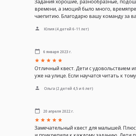
Задания хорошие, разнообразные, подошл
времени, а эмоций было много, времяпр
чаепитию. Благодарю вашу команду за ва
Юлия
(4 детей 6-11 лет)
6 января 2023 г.
Отличный квест. Дети с удовольствием иг
уже на улице. Если научатся читать к том
Ольга
(2 детей 4,5 и 6 лет)
20 апреля 2022 г.
Замечательный квест для малышей. Плюс
и прикрепили к каждому заданию. Дети 