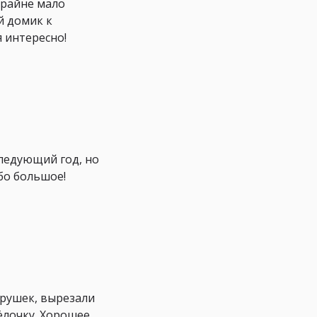
крайне мало
й домик к
 интересно!
следующий год, но
ибо большое!
грушек, вырезали
ёлочку. Хорошее