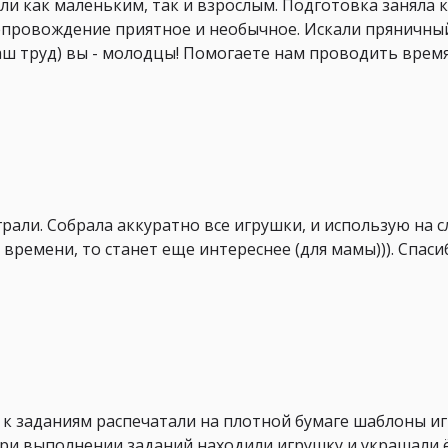
и как маленьким, так и взрослым. Подготовка заняла 
епровождение приятное и необычное. Искали пряничны
ш труд) вы - молодцы! Помогаете нам проводить время
рали. Собрала аккуратно все игрушки, и использую на 
у времени, то станет еще интереснее (для мамы))). Спас
 к заданиям распечатали на плотной бумаге шаблоны и
при выполнении заданий находили игрушку и украшали 