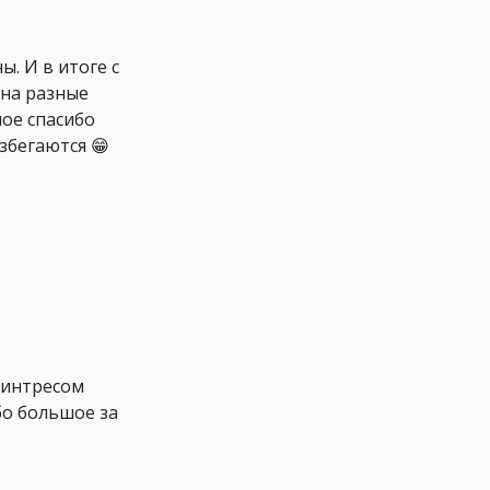
. И в итоге с
 на разные
ное спасибо
збегаются 😁
 интресом
бо большое за