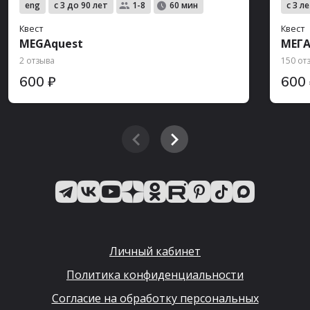
eng
с 3 до 90 лет
с 3 л
1-8
60 мин
Квест
Квест
MEGAquest
МЕГА
2 отзыва
150 от
600 ₽
600
Личный кабинет
Политика конфиденциальности
Согласие на обработку персональных