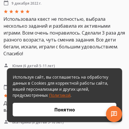
9 декабря 2022 г.
Использовала квест не полностью, выбрала
несколько заданий и разбавила их активными
играми. Всем очень понравилось. Сделали 3 раза для
разного возраста, чуть сменив задания. Все дети
бегали, искали, играли с большим удовольствием.
Спасибо!
Юлия
(6 детей 5-11 лет)
Используя сайт, вы соглашаетесь на обработку
данных в Cookies для корректной работы сайта,
6 декабря 2022 г.
вашей персонализации и других целей,
предусмотренных
Политикой
.
Дети очень довольные, счастливые. Очень любим
Понятно
ваши квесты.
Екатерина
(6 детей 5-10 лет)