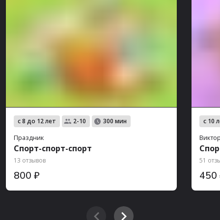
с 8 до 12 лет
с 10 
2-10
300 мин
Праздник
Викто
Спорт-спорт-спорт
Спор
13 отзывов
51 отз
800 ₽
450