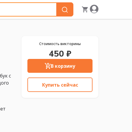
Стоимость викторины
450 ₽
В корзину
бук с
дого
Купить сейчас
дет