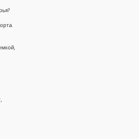
ерья?
орта.
умкой,
,