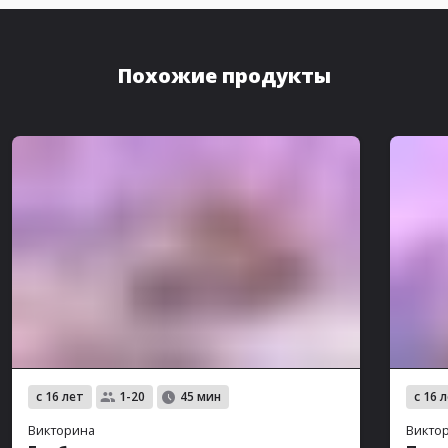
Похожие продукты
с 16 лет
с 16 
1-20
45 мин
Викторина
Викто