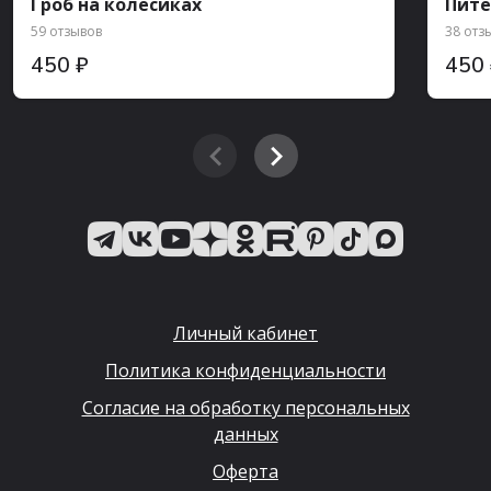
Гроб на колесиках
Пите
59 отзывов
38 отз
450 ₽
450
Личный кабинет
Политика конфиденциальности
Согласие на обработку персональных
данных
Оферта