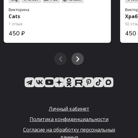
Викторина
Викто
Cats
Храб
1 отзыв
92 отз
450 ₽
450
Личный кабинет
Политика конфиденциальности
Согласие на обработку персональных
данных