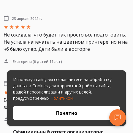
23 апреля 2021 г.
Не ожидала, что будет так просто все подготовить.
Не успела напечатать на цветном принтере, но и на
чб было супер. Дети были в восторге
Екатерина
(6 детей 11 лет)
Используя сайт, вы соглашаетесь на обработку
9 апреля 2021 г.
данных в Cookies для корректной работы сайта,
вашей персонализации и других целей,
предусмотренных
Политикой
.
Все прошло хорошо. Квест прошли за 60 мин.
заявлено 80 мин., но было весело и интересно
Понятно
Алсу
(7 детей 9 лет)
Официальный ответ организатора: