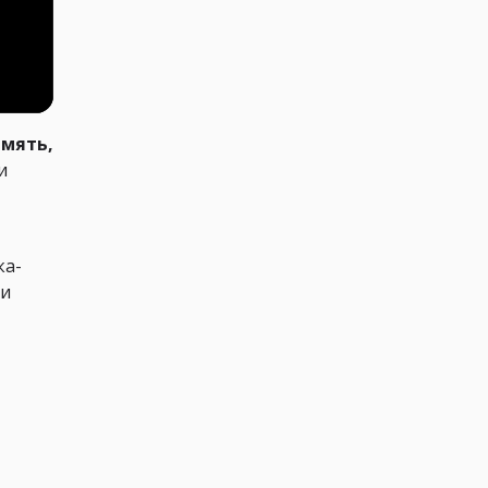
амять,
и
ка-
 и