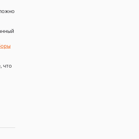
сложно
танный
боры
, что