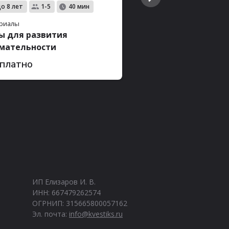
до 8 лет
с 5 до 9 лет
1-5
40 мин
1-10
риалы
Материалы
ы для развития
Летние развиваш
мательности
2 отзыва
Бесплатно
платно
ИП Елизаров И. В.
ИНН: 667479262574
ОГРНИП: 315665800057162
Эл. почта:
info@kvestiks.ru