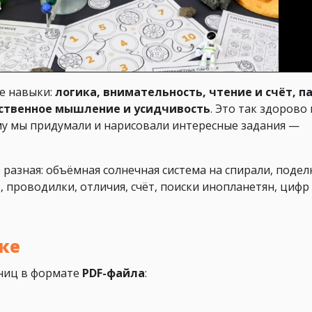
е навыки:
логика, внимательность, чтение и счёт, п
нственное мышление и усидчивость
. Это так здорово 
ому мы придумали и нарисовали интересные задания —
разная: объёмная солнечная система на спирали, подел
, проводилки, отличия, счёт, поиски инопланетян, цифр
ке
аниц в формате
PDF-файла
: