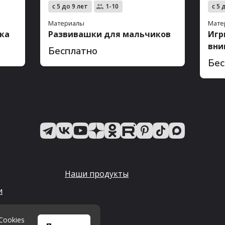
с 5 до 9 лет
с 5 
1-10
Материалы
Мате
ка
Развивашки для мальчиков
Игр
вни
Бесплатно
Бес
Наши продукты
и
альных
Cookies