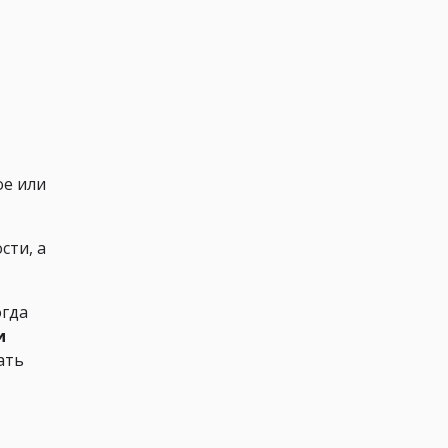
вое или
сти, а
огда
и
ать