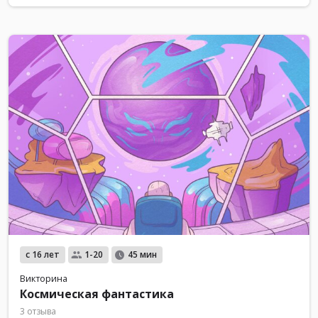
с 16 лет
1-20
45 мин
Викторина
Космическая фантастика
3 отзыва