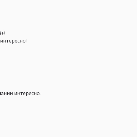
8+!
 интересно!
пании интересно.