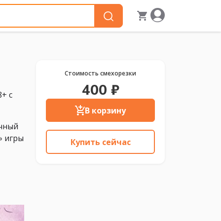
Стоимость смехорезки
400 ₽
8+ с
В корзину
ичный
» игры
Купить сейчас