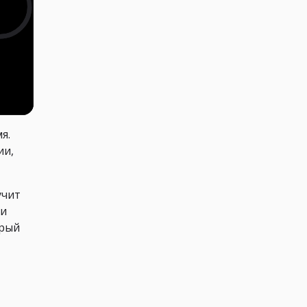
я.
ии,
учит
 и
орый