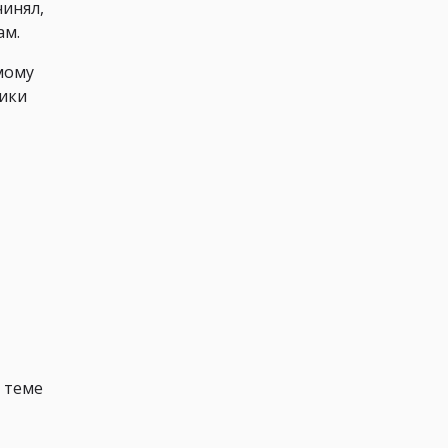
чинял,
ам.
мому
сики
 теме