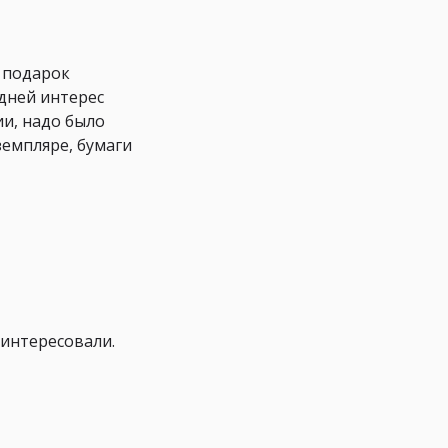
к подарок
 дней интерес
ии, надо было
земпляре, бумаги
аинтересовали.