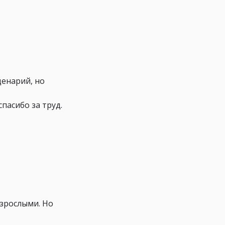
ценарий, но
асибо за труд.
взрослыми. Но