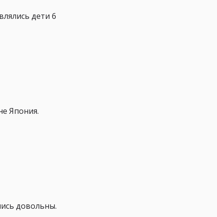
влялись дети 6
не Япония.
лись довольны.