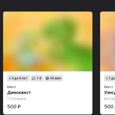
с 4 до 8 лет
с 7 д
1-8
60 мин
Квест
Квест
Диноквест
Уэнс
113 отзывов
83 отз
500 ₽
500