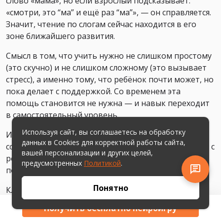
слово «мама», но если взрослый подсказывает:
«смотри, это “ма” и ещё раз “ма”», — он справляется.
Значит, чтение по слогам сейчас находится в его
зоне ближайшего развития.
Смысл в том, что учить нужно не слишком простому
(это скучно) и не слишком сложному (это вызывает
стресс), а именно тому, что ребёнок почти может, но
пока делает с поддержкой. Со временем эта
помощь становится не нужна — и навык переходит
в самостоятельный уровень.
Используя сайт, вы соглашаетесь на обработку
Именно поэтому в обучении чтению так важны
данных в Cookies для корректной работы сайта,
совместные занятия: когда взрослый читает вместе с
вашей персонализации и других целей,
ребёнком, задаёт наводящие вопросы, мягко
предусмотренных
Политикой
.
помогает и постепенно «передаёт управление».
Понятно
Ключевая идея этой методики —
обучение
начинается со звуков, а не с букв.
Ребёнок сначала
Получить бесплатно неироигру
учится слышать и различать звуки, анализировать