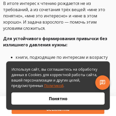
В итоге интерес к чтению рождается не из
требований, а из сочетания трёх вещей: «мне это
понятно», «мне это интересно» и «мне в этом
хорошо». И задача взрослого — помочь этим
условиям сложиться.
Для устойчивого формирования привычки без
излишнего давления нужны:
книги, подходящие по интересам и возрасту
короткие, но регулярные подходы (можно
Используя сайт, вы соглашаетесь на обработку
данных в Cookies для корректной работы сайта,
ставить таймер)
вашей персонализации и других целей,
предусмотренных
Политикой
.
ритуалы чтения (перед сном, утром, вслух
маме/папе/брату/бабушке и т.д.)
Понятно
Скачайте квест про сладости
постепенное увеличение объёма (можно вести
бесплатно
трек-листы с отметками прогресса)