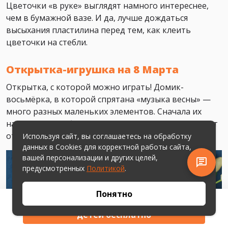
Цветочки «в руке» выглядят намного интереснее,
чем в бумажной вазе. И да, лучше дождаться
высыхания пластилина перед тем, как клеить
цветочки на стебли.
Открытка-игрушка на 8 Марта
Открытка, с которой можно играть! Домик-
восьмёрка, в которой спрятана «музыка весны» —
много разных маленьких элементов. Сначала их
находит сам ребёнок, пока готовит и раскрашивает
открыточку, а затем – та, которой её подарили.
Используя сайт, вы соглашаетесь на обработку
данных в Cookies для корректной работы сайта,
вашей персонализации и других целей,
предусмотренных
Политикой
.
Понятно
Получить развивающие игры для
детей бесплатно