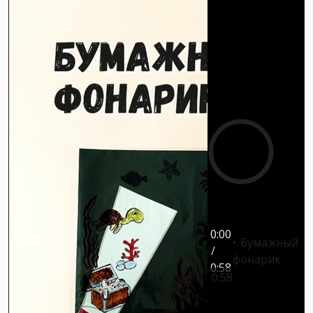
0:00
Бумажный
/
фонарик
0:58
0:58