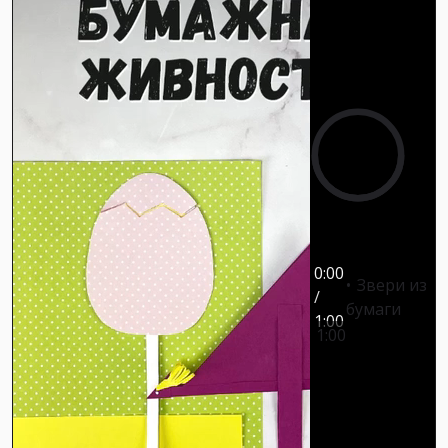
0:00
Звери из
/
бумаги
1:00
1:00