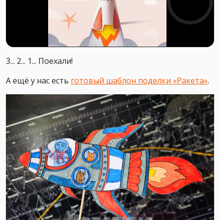
3... 2... 1... Поехали!
А ещё у нас есть
готовый шаблон поделки «Ракета»
.