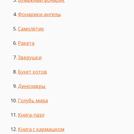
Бумажный фонарик
Фонарики-ангелы
Самолётик
Ракета
Зверушки
Букет котов
Динозавры
Голубь мира
Книга-пазл
Книга с кармашком