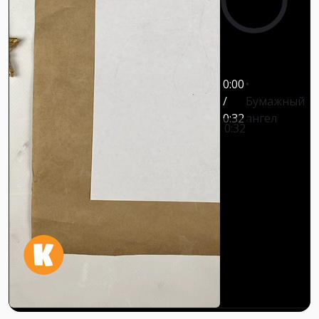
0:00
/
Бумажный
0:32
ангел
0:32