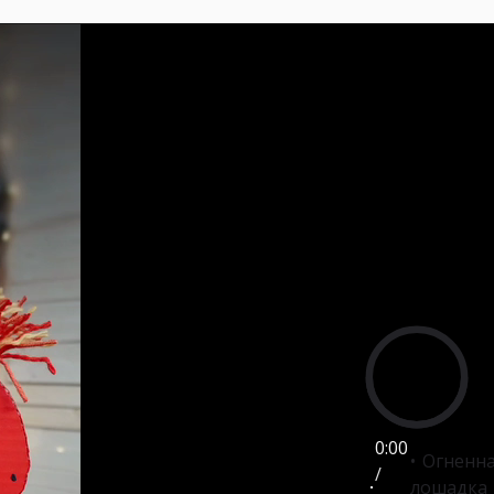
0:00
Огненн
/
лошадка