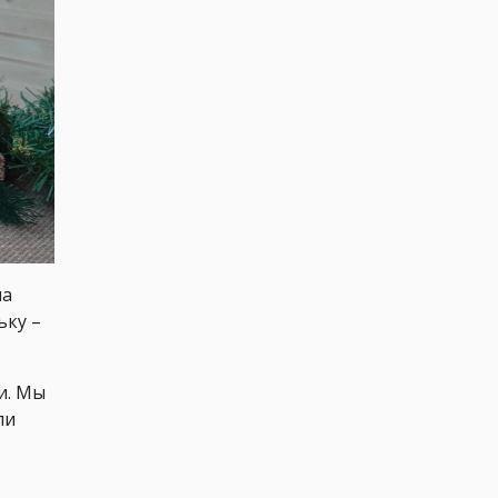
на
ьку –
и. Мы
ли