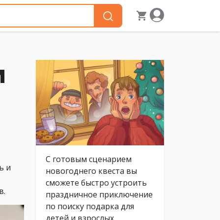
и
С готовым сценарием
ь и
новогоднего квеста вы
сможете быстро устроить
в.
праздничное приключение
по поиску подарка для
детей и взрослых.