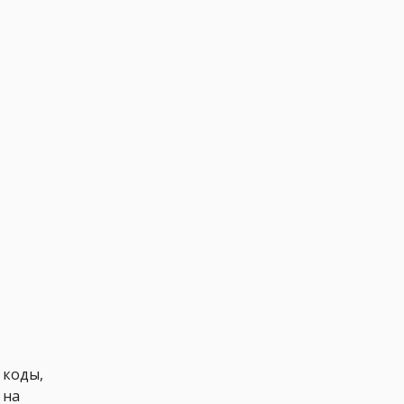
 коды,
 на