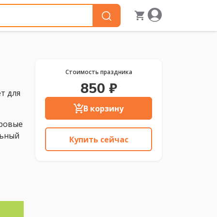
Стоимость праздника
850 ₽
т для
В корзину
гровые
льный
Купить сейчас