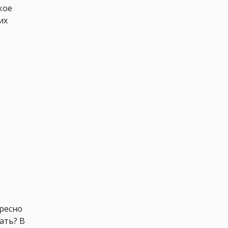
кое
их
ересно
ать? В