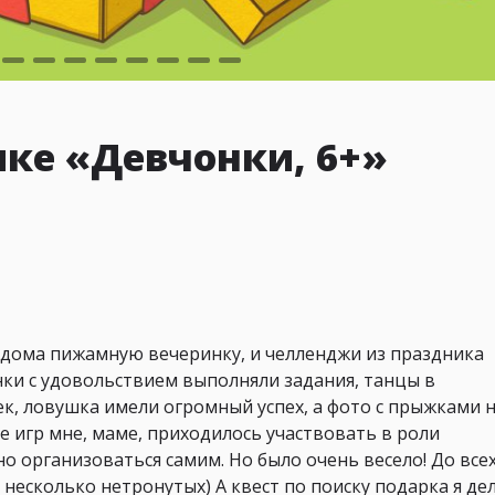
ке «Девчонки, 6+»
 дома пижамную вечеринку, и челленджи из праздника
ки с удовольствием выполняли задания, танцы в
к, ловушка имели огромный успех, а фото с прыжками 
е игр мне, маме, приходилось участвовать в роли
о организоваться самим. Но было очень весело! До все
несколько нетронутых) А квест по поиску подарка я де