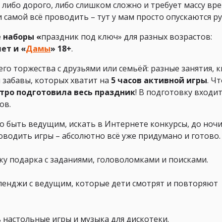
о либо дорого, либо слишком сложно и требует массу вр
 самой всё проводить – тут у мам просто опускаются ру
 наборы «
праздник под ключ» для разных возрастов:
лет и «
Дамы
» 18+
.
о торжества с друзьями или семьёй: разные занятия, к
и забавы, которых хватит на
5 часов активной игры
. Ч
стро подготовила весь праздник
! В подготовку входи
ов.
но быть ведущим, искать в Интернете конкурсы, до ноч
оводить игры – абсолютно всё уже придумано и готово.
ку подарка с заданиями, головоломками и поисками.
ленджи с ведущим, которые дети смотрят и повторяют
 настольные игры и музыка для дискотеки.