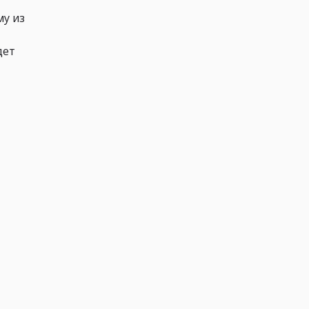
му из
дет