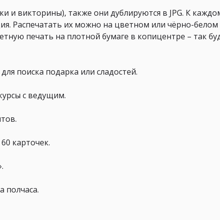
и и викторины), также они дублируются в JPG. К каждо
ция. Распечатать их можно на цветном или чёрно-белом
тную печать на плотной бумаге в копицентре – так бу
»
для поиска подарка или сладостей.
курсы с ведущим.
тов.
 60 карточек.
.
а полчаса.