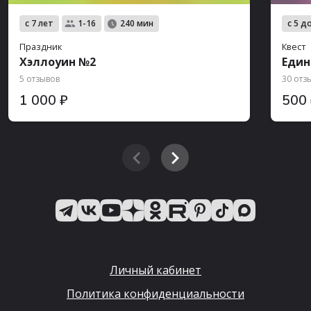
с 7 лет
с 5 д
1-16
240 мин
Праздник
Квест
Хэллоуин №2
Еди
5 отзывов
30 отз
1 000 ₽
500
Личный кабинет
Политика конфиденциальности