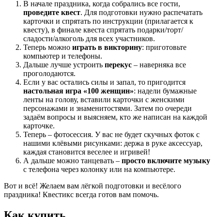
В начале праздника, когда собрались все гости,
проведите квест
. Для подготовки нужно распечатать
карточки и спрятать по инструкции (прилагается к
квесту), в финале квеста спрятать подарки/торт/
сладости/алкоголь для всех участников.
Теперь можно
играть в викторину
: приготовьте
компьютер и телефоны.
Дальше лучше устроить
перекус
– наверняка все
проголодаются.
Если у вас остались силы и запал, то пригодится
настольная игра
«
100 женщин
»
: надели бумажные
ленты на голову, вставили карточки с женскими
персонажами и знаменитостями. Затем по очереди
задаём вопросы и выясняем, кто же написан на каждой
карточке.
Теперь
–
фотосессия. У вас не будет скучных фоток с
нашими клёвыми рисунками: держа в руке аксессуар,
каждая становится веселее и игривей!
А дальше можно танцевать –
просто включите музыку
с телефона через колонку или на компьютере.
Вот и всё! Желаем вам лёгкой подготовки и весёлого
праздника! Квестикс всегда готов вам помочь.
Как купить