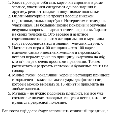
Квест проводит себя сам: карточки спрятаны в доме
заранее, участники следуют от одного задания к
другому, решают загадки и ищут новые подсказки.
Онлайн-викторина не требует вообще никакой
подготовки, только ноутбук с Интернетом и телефоны
участникам. На большом экране показаны и озвучены
ведущим вопросы, а вариант ответа игроки выбирают
на своих телефонах. Это весёлое и азартное
соревнование понравится женщинам, но и мужчины
могут посоревноваться в знании «женских штучек».
Настольная игра «100 женщин» – это 100 карт с
именами самых известных женщин и персонажей,
весёлая игра-угадайка по принципу «карточка на лбу,
кто я?», игра с очень простыми правилами. Только
распечатать и разрезать карточки и бумажные ленты на
голову.
Милые губки, бокальчики, короны настоящих принцесс
и королевен – классные аксессуары для фотосессии,
которые можно вырезать за 15 минут и приклеить на
любые палочки.
Музыка – не нужно подбирать плейлист, мы всё уже
составили: полчаса заводных танцев и песен, которые
нравятся прекрасной половине.
Все гости ещё долго будут вспоминать отличный праздник, а