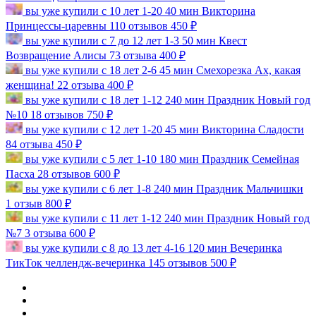
вы уже купили
с 10 лет
1-20
40 мин
Викторина
Принцессы-царевны
110 отзывов
450 ₽
вы уже купили
с 7 до 12 лет
1-3
50 мин
Квест
Возвращение Алисы
73 отзыва
400 ₽
вы уже купили
с 18 лет
2-6
45 мин
Смехорезка
Ах, какая
женщина!
22 отзыва
400 ₽
вы уже купили
с 18 лет
1-12
240 мин
Праздник
Новый год
№10
18 отзывов
750 ₽
вы уже купили
с 12 лет
1-20
45 мин
Викторина
Сладости
84 отзыва
450 ₽
вы уже купили
с 5 лет
1-10
180 мин
Праздник
Семейная
Пасха
28 отзывов
600 ₽
вы уже купили
с 6 лет
1-8
240 мин
Праздник
Мальчишки
1 отзыв
800 ₽
вы уже купили
с 11 лет
1-12
240 мин
Праздник
Новый год
№7
3 отзыва
600 ₽
вы уже купили
с 8 до 13 лет
4-16
120 мин
Вечеринка
ТикТок челлендж-вечеринка
145 отзывов
500 ₽