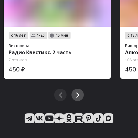
с 16 лет
с 18 
1-20
45 мин
Викторина
Викто
Радио Квестикс. 2 часть
Алко
7 отзывов
108 от
450 ₽
450