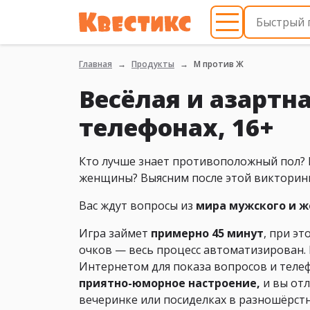
Главная
Продукты
М против Ж
Весёлая и азартн
телефонах, 16+
Кто лучше знает противоположный пол? 
женщины? Выясним после этой викторин
Вас ждут вопросы из
мира мужского и ж
Игра займет
примерно 45 минут
, при э
очков — весь процесс автоматизирован.
Интернетом для показа вопросов и теле
приятно-юморное настроение,
и вы отл
вечеринке или посиделках в разношёрст