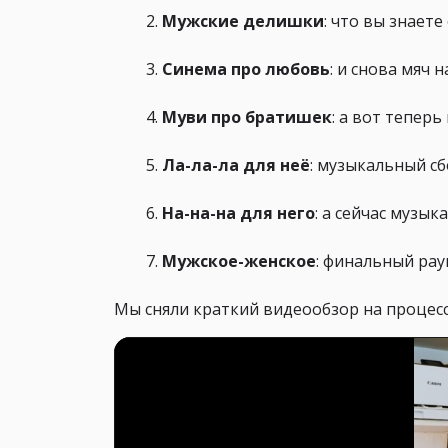
Мужские делишки
: что вы знает
Синема про любовь
: и снова мяч 
Муви про братишек
: а вот тепер
Ла-ла-ла для неё
: музыкальный сб
На-на-на для него
: а сейчас музы
Мужское-женское
: финальный рау
Мы сняли краткий видеообзор на процес