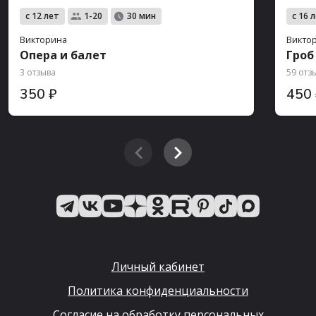
с 12 лет
с 16 
1-20
30 мин
Викторина
Викто
Опера и балет
Гроб
3 отзыва
59 отз
350 ₽
450
Личный кабинет
Политика конфиденциальности
Согласие на обработку персональных