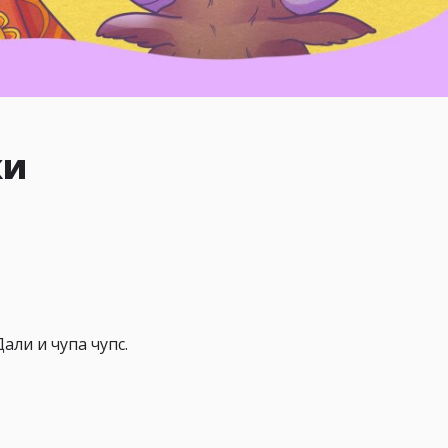
ки
ли и чупа чупс.