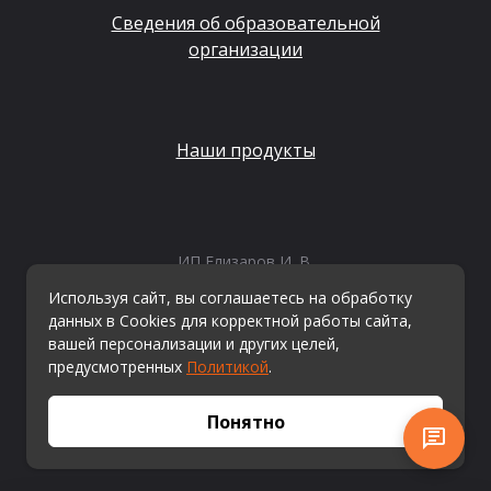
Сведения об образовательной
организации
Наши продукты
ИП Елизаров И. В.
ИНН: 667479262574
Используя сайт, вы соглашаетесь на обработку
ОГРНИП: 315665800057162
данных в Cookies для корректной работы сайта,
Эл. почта:
info@kvestiks.ru
вашей персонализации и других целей,
предусмотренных
Политикой
.
© Квестикс, 2026
Понятно