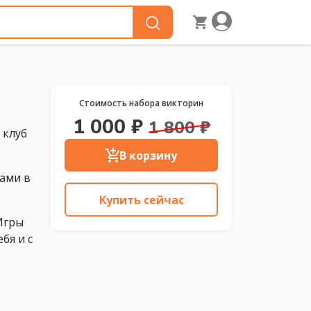
Стоимость набора викторин
1 000 ₽
1 800 ₽
 клуб
В корзину
гами в
Купить сейчас
Игры
бя и с