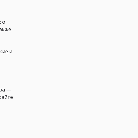
х о
также
кие и
ора —
грайте