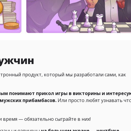
мужчин
ронный продукт, который мы разработали сами, как
рым понимают прикол игры в викторины и интересу
 мужских прибамбасов.
Или просто любят узнавать чт
и время — обязательно сыграйте в них!
заны и озвучены
на большом экране
—
ноутбуке,