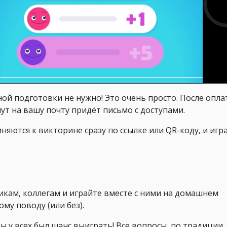
й подготовки не нужно! Это очень просто. После опла
ут на вашу почту придёт письмо с доступами.
яются к викторине сразу по ссылке или QR-коду, и игр
икам, коллегам и играйте вместе с ними на домашнем
ому поводу (или без).
ы у всех был шанс выиграть! Все вопросы, по традиции,