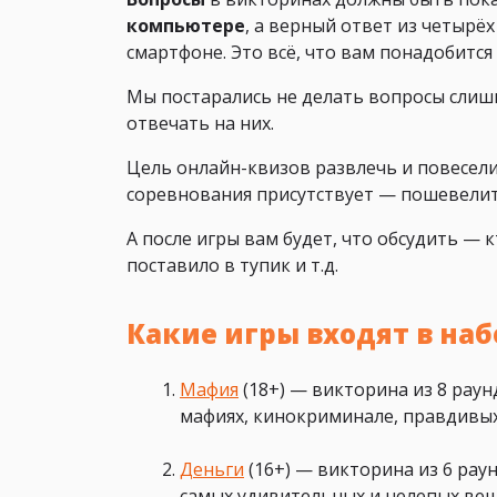
компьютере
, а верный ответ из четырё
смартфоне. Это всё, что вам понадобится 
Мы постарались не делать вопросы слиш
отвечать на них.
Цель онлайн-квизов развлечь и повеселит
соревнования присутствует — пошевелит
А после игры вам будет, что обсудить — к
поставило в тупик и т.д.
Какие игры входят в наб
Мафия
(18+) — викторина из 8 раун
мафиях, кинокриминале, правдивых
Деньги
(16+) — викторина из 6 раун
самых удивительных и нелепых веща