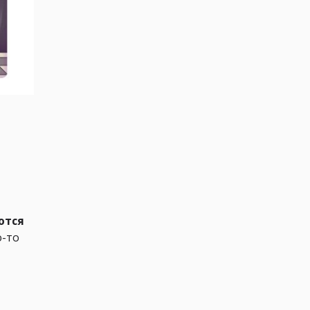
ются
о-то