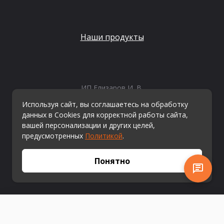
Наши продукты
ИП Елизаров И. В.
ИНН: 667479262574
Используя сайт, вы соглашаетесь на обработку
ОГРНИП: 315665800057162
данных в Cookies для корректной работы сайта,
Эл. почта:
info@kvestiks.ru
вашей персонализации и других целей,
предусмотренных
Политикой
.
© Квестикс, 2026
Понятно
Купить сейчас
В корзину