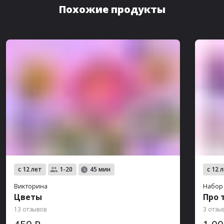
Похожие продукты
с 12 лет
с 12 
1-20
45 мин
Викторина
Набор
Цветы
Про 
13 отзывов
3 отзы