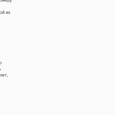
 Вмеру
ой их
о
ь
лет,