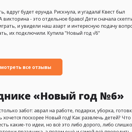
, вдруг будет ерунда. Рискнула, и угадала! Квест был
А викторина - это отдельное браво! Дети сначала скепт
играть, и увидели наш азарт и интересную подачу вопр
грать, их подключили. Купила "Новый год √6"
мотреть все отзывы
зднике «Новый год №6»
олько забот: аврал на работе, подарки, уборка, готовк
нь хочется поскорее Новый год! Как развлечь детей? Что
есть какие-то идеи, но всё это либо дорого, либо слишк
отовки праздника, а потом ещё и самой всё проводить 