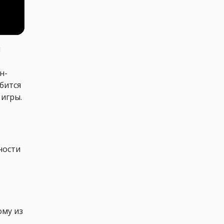
и
н-
бится
 игры.
ности
ому из