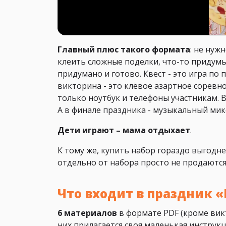
Главный плюс такого формата
: не нуж
клеить сложные поделки, что-то придумы
придумано и готово. Квест - это игра по
викторина - это клёвое азартное соревн
только ноутбук и телефоны участникам. 
А в финале праздника - музыкальный микс
Дети играют – мама отдыхает
.
К тому же, купить набор гораздо выгодн
отдельно от набора просто не продаются
Что входит в праздник 
6 материалов
в формате PDF (кроме викт
них прилагается своя маленькая инструк