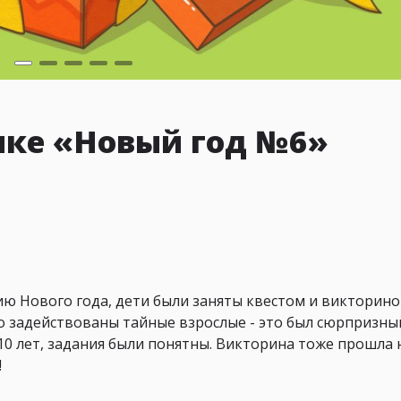
ике «Новый год №6»
ю Нового года, дети были заняты квестом и викториной
то задействованы тайные взрослые - это был сюрпризны
0 лет, задания были понятны. Викторина тоже прошла н
!