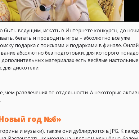
но быть ведущим, искать в Интернете конкурсы, до ноч
вать, бегать и проводить игры – абсолютно всё уже
 поиску подарка с поисками и подарками в финале. Онлай
ование абсолютно без подготовки, для которого понадо
В дополнительных материалах есть весёлые настольные
 для дискотеки.
ее, чем развлечения по отдельности. А некоторые актив
.
«Новый год №6»
орины и музыки), также они дублируются в JPG. К кажд
ция. Распечатать их можно на цветном или чёрно-белом