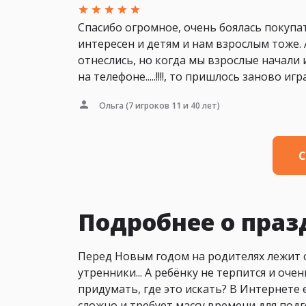
Спасибо огромное, очень боялась покупать
интересен и детям и нам взрослым тоже. 
отнеслись, но когда мы взрослые начали 
на телефоне.....!!!!, то пришлось заново и
Ольга
(7 игроков 11 и 40 лет)
С
Подробнее о пра
Перед Новым годом на родителях лежит ст
утренники... А ребёнку не терпится и оче
придумать, где это искать? В Интернете 
сложно и требует массу времени для подг