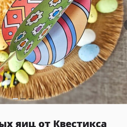
ых яиц от Квестикса