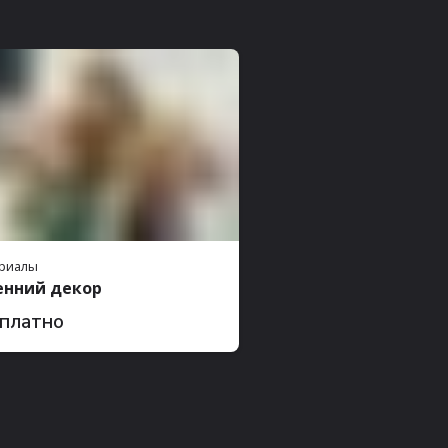
риалы
енний декор
платно