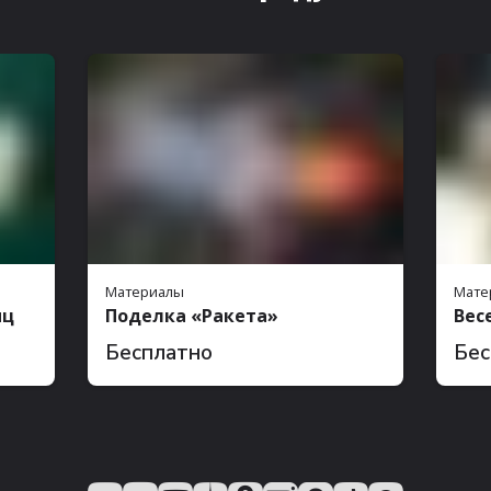
Материалы
Мате
иц
Поделка «Ракета»
Вес
Бесплатно
Бес