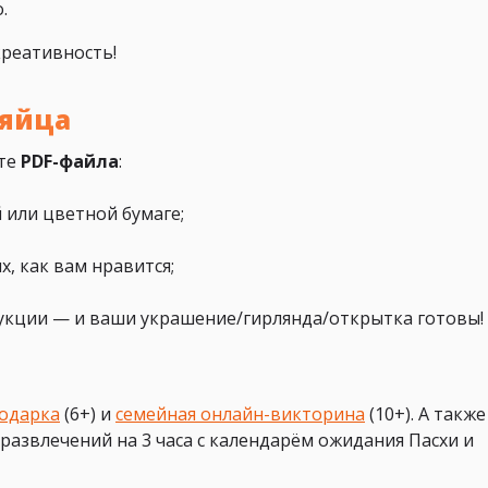
.
креативность!
 яйца
ате
PDF-файла
:
 или цветной бумаге;
х, как вам нравится;
трукции — и ваши украшение/гирлянда/открытка готовы!
подарка
(6+) и
семейная онлайн-викторина
(10+). А также
развлечений на 3 часа с календарём ожидания Пасхи и