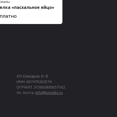
риалы
елка «пасхальное яйцо»
платно
ИП Елизаров И. В.
ИНН: 667479262574
ОГРНИП: 315665800057162
Эл. почта:
info@kvestiks.ru