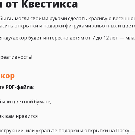
 от Квестикса
бы вы могли своими руками сделать красивую весенн
расить открытки и подарки фигруками животных и цвет
янду/декор будет интересно детям от 7 до 12 лет — м
креативность!
екор
ате
PDF-файла
:
 или цветной бумаге;
ак вам нравится;
инструкции, или украсьте подарки и открытки на Пасху 