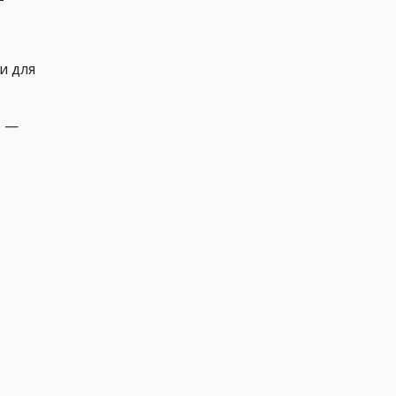
и для
т —