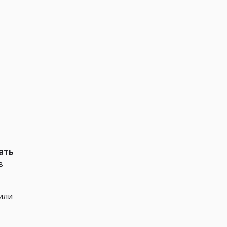
вать
в
или