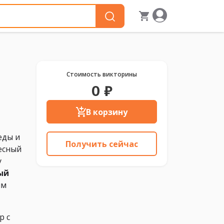
Стоимость викторины
0 ₽
В корзину
еды и
Получить сейчас
ресный
у
ый
ым
р с