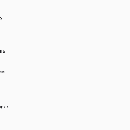
о
нь
ем
дов.