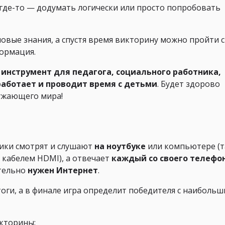
где-то — додумать логически или просто попробовать
овые знания, а спустя время викторину можно пройти 
формация.
инструмент для педагога, социального работника,
 работает и проводит время с детьми
. Будет здорово
ружающего мира!
ники смотрят и слушают
на ноутбуке
или компьютере (
 кабелем HDMI), а отвечает
каждый со своего телефо
ательно
нужен Интернет
.
оги, а в финале игра определит победителя с наиболь
кторины: