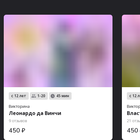
с 12 лет
с 12 
1-20
45 мин
Викторина
Викто
Леонардо да Винчи
Влас
9 отзывов
21 отз
450 ₽
450