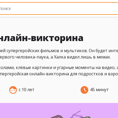
онлайн-викторина
й супергеройских фильмов и мультиков. Он будет инт
первого человека-паука, а Халка видел лишь в мемах.
колами, клёвые картинки и угарные моменты на видео,
супергеройская онлайн-викторина для подростков и взро
с 10 лет
45 минут