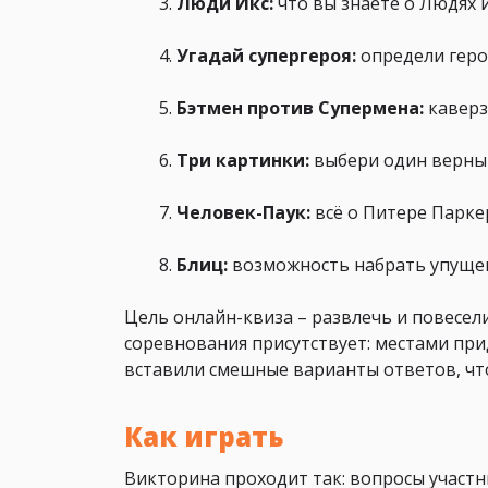
Люди Икс:
что вы знаете о Людях 
Угадай супергероя:
определи героя
Бэтмен против Супермена:
каверз
Три картинки:
выбери один верный
Человек-Паук:
всё о Питере Паркер
Блиц:
возможность набрать упуще
Цель онлайн-квиза – развлечь и повеселит
соревнования присутствует: местами при
вставили смешные варианты ответов, чт
Как играть
Викторина проходит так: вопросы участ