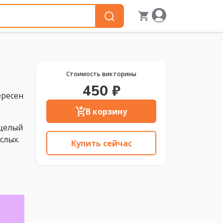
Стоимость викторины
450 ₽
ересен
В корзину
 целый
слых.
Купить сейчас