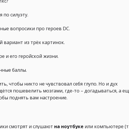
Икс?
 по силуэту.
ные вопросики про героев DC.
 вариант из трёх картинок.
е и его геройской жизни.
нные баллы.
ь, чтобы никто не чувствовал себя глупо. Но и дух
дётся пошевелить мозгами, где-то
–
догадываться, а е
обы поднять вам настроение.
ники смотрят и слушают
на ноутбуке
или компьютере (