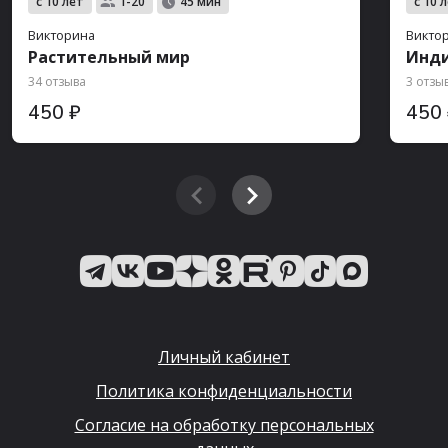
с 10 лет
с 10 
1-20
45 мин
Викторина
Викто
Растительный мир
Инд
34 отзыва
3 отзы
450 ₽
450
Личный кабинет
Политика конфиденциальности
Согласие на обработку персональных